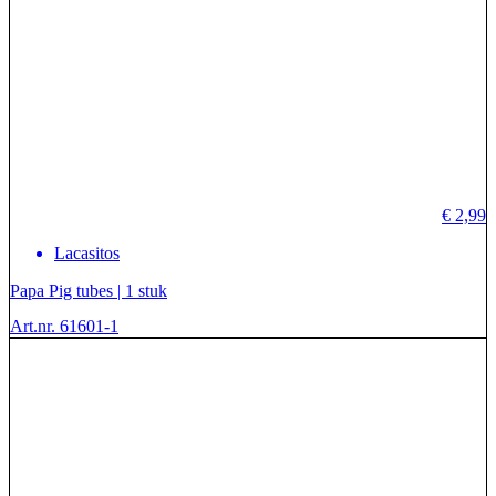
€
2,99
Lacasitos
Papa Pig tubes | 1 stuk
Art.nr. 61601-1