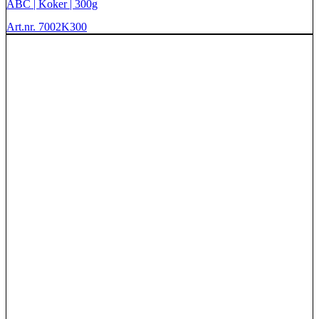
ABC | Koker | 300g
Art.nr. 7002K300