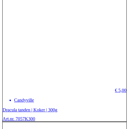
€
5,00
Candyville
Dracula tanden | Koker | 300g
Art.nr. 7057K300