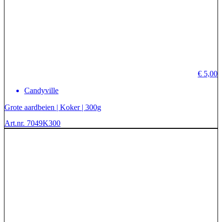
€
5,00
Candyville
Grote aardbeien | Koker | 300g
Art.nr. 7049K300