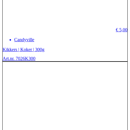
€
5,00
Candyville
Kikkers | Koker | 300g
Art.nr. 7026K300