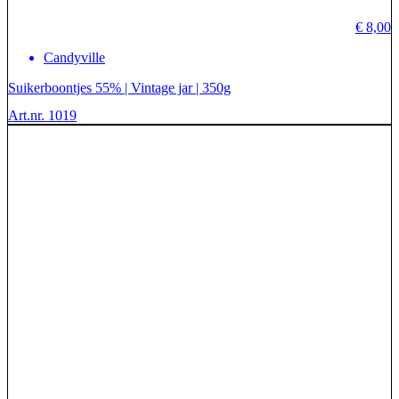
€
8,00
Candyville
Suikerboontjes 55% | Vintage jar | 350g
Art.nr. 1019