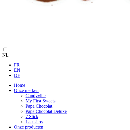
NL
FR
EN
DE
Home
Onze merken
Candyville
My First Sweets
Papa Chocolat
Papa Chocolat Deluxe
7 Stick
Lacasitos
Onze producten