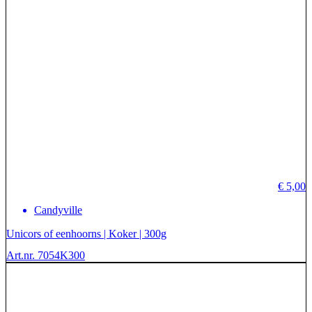
€
5,00
Candyville
Unicors of eenhoorns | Koker | 300g
Art.nr. 7054K300