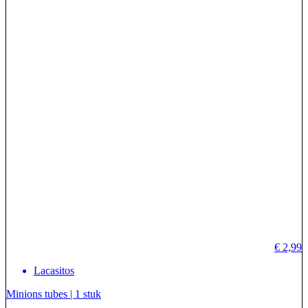
€
2,99
Lacasitos
Minions tubes | 1 stuk