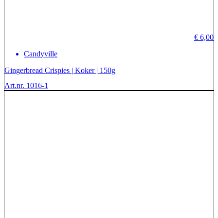
€
6,00
Candyville
Gingerbread Crispies | Koker | 150g
Art.nr. 1016-1