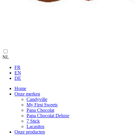
NL
FR
EN
DE
Home
Onze merken
Candyville
My First Sweets
Papa Chocolat
Papa Chocolat Deluxe
7 Stick
Lacasitos
Onze producten