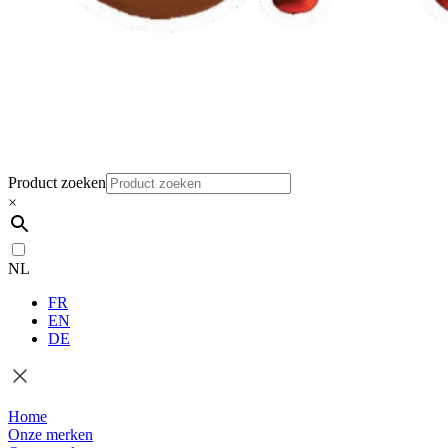
Product zoeken
×
NL
FR
EN
DE
Home
Onze merken