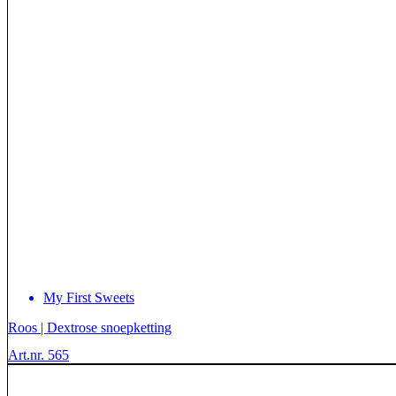
My First Sweets
Roos | Dextrose snoepketting
Art.nr. 565