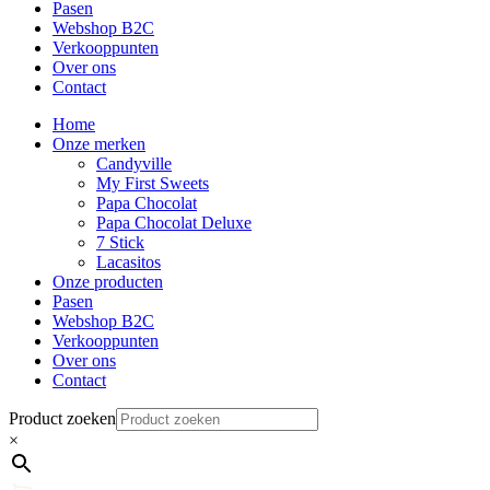
Pasen
Webshop B2C
Verkooppunten
Over ons
Contact
Home
Onze merken
Candyville
My First Sweets
Papa Chocolat
Papa Chocolat Deluxe
7 Stick
Lacasitos
Onze producten
Pasen
Webshop B2C
Verkooppunten
Over ons
Contact
Product zoeken
×